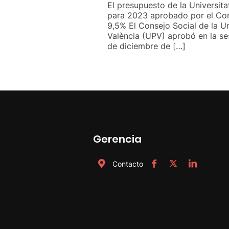
El presupuesto de la Universita
para 2023 aprobado por el Con
9,5% El Consejo Social de la Un
València (UPV) aprobó en la se
de diciembre de […]
Gerencia
Contacto