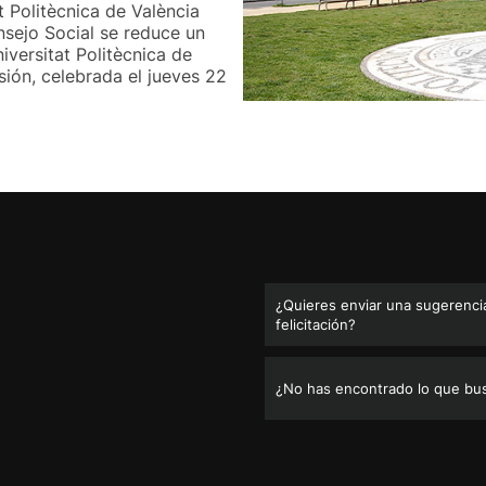
t Politècnica de València
sejo Social se reduce un
iversitat Politècnica de
sión, celebrada el jueves 22
¿Quieres enviar una sugerencia
felicitación?
¿No has encontrado lo que bu