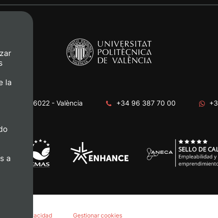
zar
s
e la
era, s/n. 46022 - València
+34 96 387 70 00
+3
do
s a
lítica de privacidad
Gestionar cookies