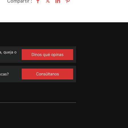
Compartir :
, queja o
Dinos qué opinas
Consúltanos
scas?