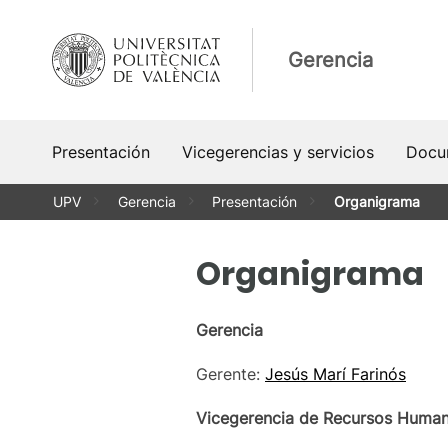
Saltar
al
Gerencia
contenido
Presentación
Vicegerencias y servicios
Docu
UPV
Gerencia
Presentación
Organigrama
Organigrama
Gerencia
Gerente:
Jesús Marí Farinós
Vicegerencia de Recursos Humano