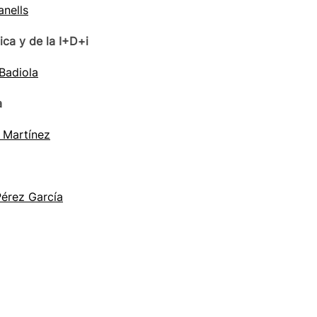
anells
ca y de la I+D+i
Badiola
a
 Martínez
Pérez García