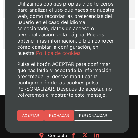
de projectes competitius d’àmbit Europeu i
Utilizamos cookies propias y de terceros
Internacional
para analizar el uso que haces de nuestra
web, como recordar las preferencias del
usuario en el caso del idioma
seleccionado, datos de acceso o
Instruccions de la Gerència
156.75 Kb
personalización de la página. Puedes
de la UPV sobre projectes interns de la
I+D+I UPV
obtener más información, o bien conocer
cómo cambiar la configuración, en
nuestra
Política de cookies
Pulsa el botón ACEPTAR para confirmar
que has leído y aceptado la información
Comparteix:
presentada. Si deseas modificar la
configuración de las cookies pulsa
PERSONALIZAR. Después de aceptar, no
volveremos a mostrarte este mensaje.
Esenciales
ACEPTAR
RECHAZAR
Gerència
PERSONALIZAR
Preferencias del sitio (idioma)
Contacte
Analítica