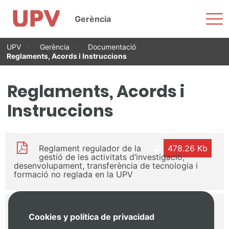
Most
Gerència
men
Vés
UPV
Gerència
Documentació
al
Reglaments, Acords i Instruccions
contingut
Reglaments, Acords i
Instruccions
Reglament regulador de la
478.26 Kb
gestió de les activitats d’investigació,
desenvolupament, transferència de tecnologia i
formació no reglada en la UPV
Acord del Consell de
247.04 Kb
Cookies y política de privacidad
Govern de la UPV sobre la gestió dels
romanents generats en el marc d’ajudes derivades