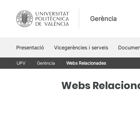
Vés
al
Gerència
contingut
Presentació
Vicegerències i serveis
Documen
UPV
Gerència
Webs Relacionades
Webs Relacion