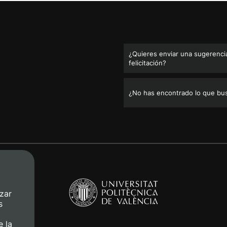
¿Quieres enviar una sugerencia
felicitación?
¿No has encontrado lo que bu
zar
s
e la