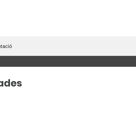
tació
ades