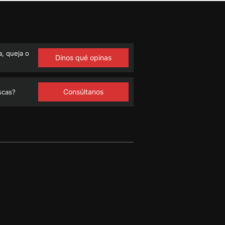
, queja o
Dinos qué opinas
Consúltanos
scas?