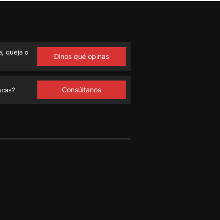
, queja o
Dinos qué opinas
Consúltanos
scas?