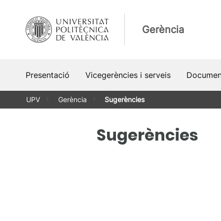
Vés
al
Gerència
contingut
Presentació
Vicegerències i serveis
Documen
UPV
Gerència
Sugerències
Sugerències