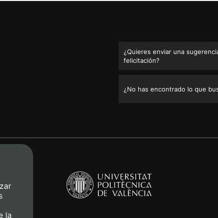
¿Quieres enviar una sugerencia
felicitación?
¿No has encontrado lo que bu
zar
s
e la