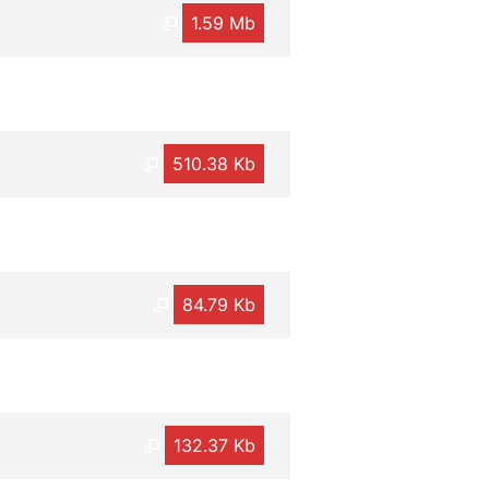
1.59 Mb
510.38 Kb
84.79 Kb
132.37 Kb