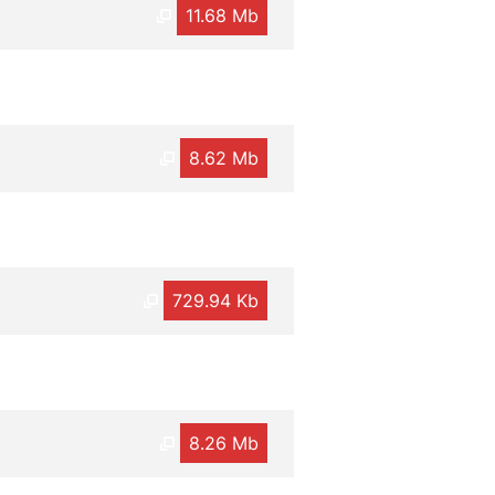
11.68 Mb
8.62 Mb
729.94 Kb
8.26 Mb