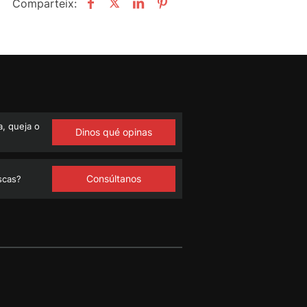
Comparteix:
, queja o
Dinos qué opinas
Consúltanos
scas?