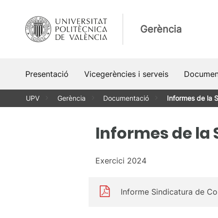
Vés
al
Gerència
contingut
Presentació
Vicegerències i serveis
Documen
UPV
Gerència
Documentació
Informes de la 
Informes de la 
Exercici 2024
Informe Sindicatura de C