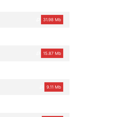
31.98 Mb
15.87 Mb
9.11 Mb