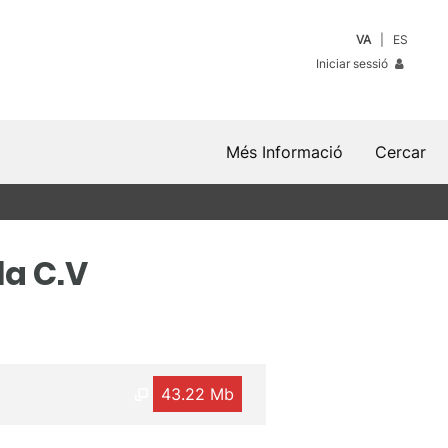
VA
ES
Iniciar sessió
Més Informació
Cercar
la C.V
43.22 Mb