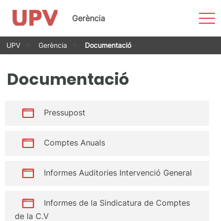
Most
Gerència
men
Vés
UPV
Gerència
Documentació
al
contingut
Documentació
Pressupost
Comptes Anuals
Informes Auditories Intervenció General
Informes de la Sindicatura de Comptes
de la C.V