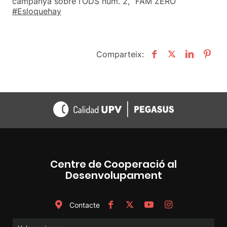
campanya sobre l’ODS núm. 2, “FAM ZERO”
#Esloquehay
Comparteix:
Centre de Cooperació al
Desenvolupament
Contacte