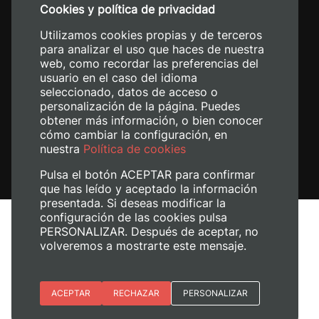
Cookies y política de privacidad
+34 620 04 00 50
Utilizamos cookies propias y de terceros
para analizar el uso que haces de nuestra
web, como recordar las preferencias del
usuario en el caso del idioma
seleccionado, datos de acceso o
personalización de la página. Puedes
obtener más información, o bien conocer
cómo cambiar la configuración, en
nuestra
Política de cookies
Pulsa el botón ACEPTAR para confirmar
que has leído y aceptado la información
presentada. Si deseas modificar la
configuración de las cookies pulsa
Avís legal
PERSONALIZAR. Después de aceptar, no
volveremos a mostrarte este mensaje.
Política de cookies
Política de privacitat
Gestiona les galetes
Esenciales
ACEPTAR
RECHAZAR
PERSONALIZAR
© 2026
Universitat Politècnica de València
Preferencias del sitio (idioma)