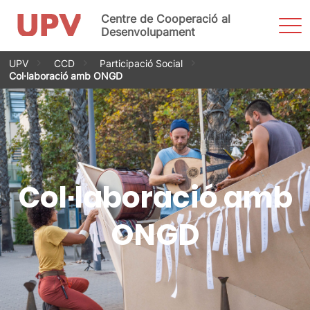
Centre de Cooperació al
Most
men
Desenvolupament
Vés
UPV
CCD
Participació Social
al
Col·laboració amb ONGD
contingut
Col·laboració amb
ONGD