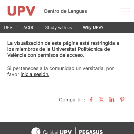
Most
Centro de Lenguas
men
Saltar
UPV
ACDL
Study with us
Why UPV?
al
contenido
La visualización de esta página está restringida a
los miembros de la Universitat Politècnica de
València con permisos de acceso.
Si perteneces a la comunidad universitaria, por
favor
inicia sesión.
Compartir :