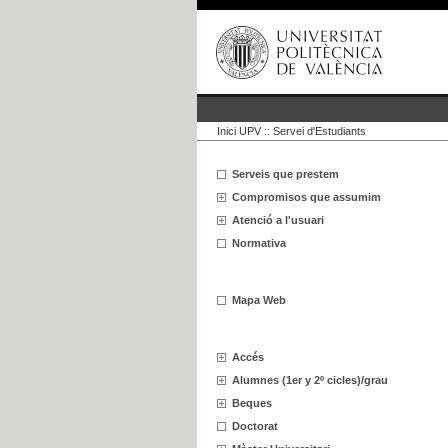
Inici UPV
::
Servei d'Estudiants
Serveis que prestem
Compromisos que assumim
Atenció a l'usuari
Normativa
Mapa Web
Accés
Alumnes (1er y 2º cicles)/grau
Beques
Doctorat