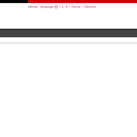
Idioma · language
I
a
·
A
I
Cercar
I
Directori