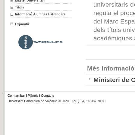
Màster Universitari
universitaris 
Títols
regula el proc
Informació Alumnes Estrangers
del Marc Espan
Expandir
dels títols uni
acadèmiques a
Mès informació
Ministeri de 
Com arribar
I
Plànols
I
Contacte
Universitat Politècnica de València © 2020 · Tel. (+34) 96 387 70 00