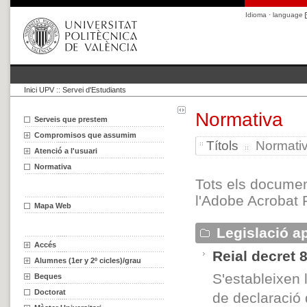
Idioma · language
Inici UPV
::
Servei d'Estudiants
Normativa
Serveis que prestem
Compromisos que assumim
Títols
Normativ
Atenció a l'usuari
Normativa
Tots els documen
l'Adobe Acrobat 
Mapa Web
Legislació ap
Accés
Reial decret 
Alumnes (1er y 2º cicles)/grau
S'estableixen 
Beques
Doctorat
de declaració