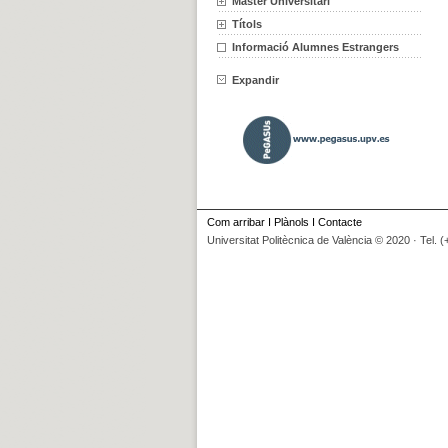
Màster Universitari
Títols
Informació Alumnes Estrangers
Expandir
Com arribar
I
Plànols
I
Contacte
Universitat Politècnica de València © 2020 · Tel. 