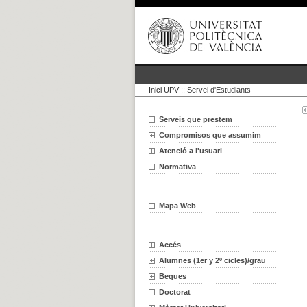
Inici UPV
::
Servei d'Estudiants
Serveis que prestem
Compromisos que assumim
Atenció a l'usuari
Normativa
Mapa Web
Accés
Alumnes (1er y 2º cicles)/grau
Beques
Doctorat