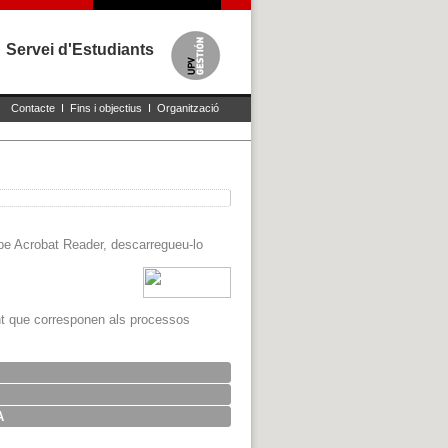
Servei d'Estudiants
Contacte
I
Fins i objectius
I
Organització
dobe Acrobat Reader, descarregueu-lo
nt que corresponen als processos
A