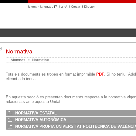
Idioma · language
I
a
·
A
I
Cercar
I
Directori
Normativa
Alumnes
Normativa ...
Tots els documents es troben en format imprimible
PDF
. Si no teniu l'A
clicant a la icona:
En aquesta secció es presenten documents respecte a la normativa vige
relacionats amb aquesta Unitat.
NORMATIVA ESTATAL
NORMATIVA AUTONÒMICA
NORMATIVA PROPIA UNIVERSITAT POLITÈCNICA DE VALÈNCI