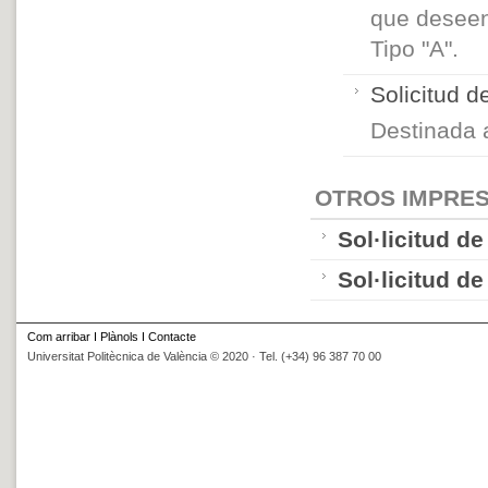
que deseen
Tipo "A".
Solicitud 
Destinada
OTROS IMPRE
Sol·licitud d
Sol·licitud d
Com arribar
I
Plànols
I
Contacte
Universitat Politècnica de València © 2020 · Tel. (+34) 96 387 70 00