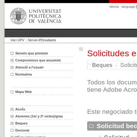
Idioma · language
Inici UPV
::
Servei d'Estudiants
Solicitudes 
Serveis que prestem
Compromisos que assumim
Beques
Solici
Atenció a l'usuari
Normativa
Todos los docum
tiene Adobe Acro
Mapa Web
Accés
Este negociado ti
Alumnes (1er y 2º cicles)/grau
Beques
Solicitud be
Doctorat