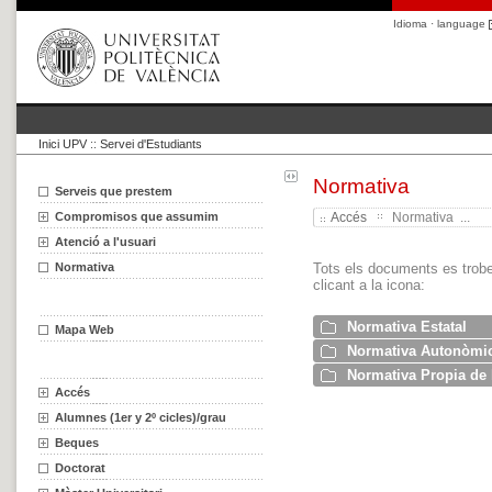
Idioma · language
Inici UPV
::
Servei d'Estudiants
Normativa
Serveis que prestem
Compromisos que assumim
Accés
Normativa ...
Atenció a l'usuari
Normativa
Tots els documents es trob
clicant a la icona:
Normativa Estatal
Mapa Web
Normativa Autonòmi
Normativa Propia de l
Accés
Alumnes (1er y 2º cicles)/grau
Beques
Doctorat