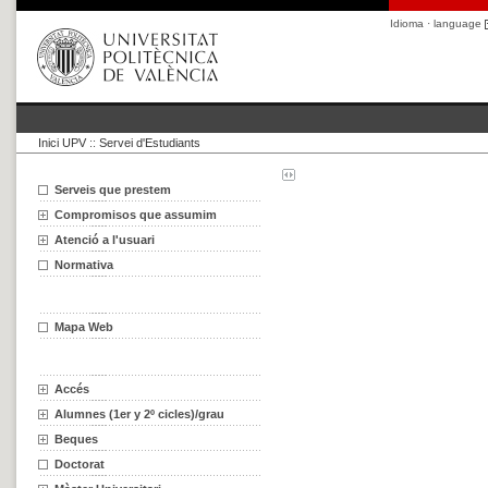
Idioma · language
Inici UPV
::
Servei d'Estudiants
Serveis que prestem
Compromisos que assumim
Atenció a l'usuari
Normativa
Mapa Web
Accés
Alumnes (1er y 2º cicles)/grau
Beques
Doctorat