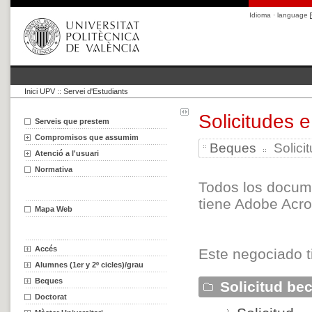
Idioma · language
Inici UPV
::
Servei d'Estudiants
Solicitudes 
Serveis que prestem
Compromisos que assumim
Beques
Solici
Atenció a l'usuari
Normativa
Todos los docum
tiene Adobe Acro
Mapa Web
Accés
Este negociado ti
Alumnes (1er y 2º cicles)/grau
Beques
Solicitud be
Doctorat