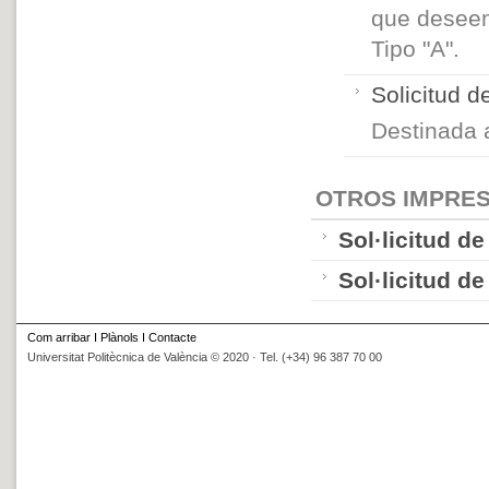
que deseen
Tipo "A".
Solicitud 
Destinada
OTROS IMPRE
Sol·licitud d
Sol·licitud d
Com arribar
I
Plànols
I
Contacte
Universitat Politècnica de València © 2020 · Tel. (+34) 96 387 70 00