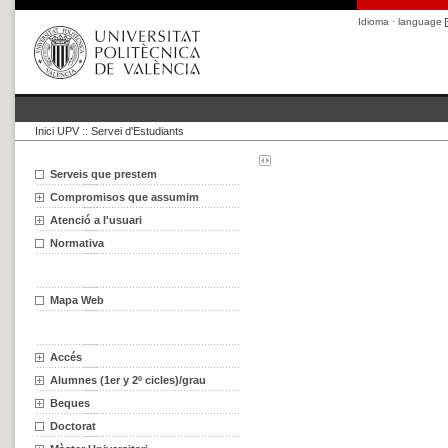
Idioma · language
Inici UPV
::
Servei d'Estudiants
Serveis que prestem
Compromisos que assumim
Atenció a l'usuari
Normativa
Mapa Web
Accés
Alumnes (1er y 2º cicles)/grau
Beques
Doctorat