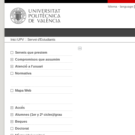
Idioma · language
Inici UPV
::
Servei d'Estudiants
Serveis que prestem
Compromisos que assumim
Atenció a l'usuari
Normativa
Mapa Web
Accés
Alumnes (1er y 2º cicles)/grau
Beques
Doctorat