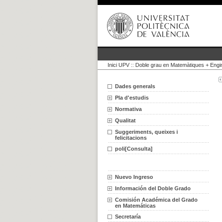
Inici UPV
::
Doble grau en Matemàtiques + Engi
Dades generals
Pla d'estudis
Normativa
Qualitat
Suggeriments, queixes i
felicitacions
poli[Consulta]
Nuevo Ingreso
Información del Doble Grado
Comisión Académica del Grado
en Matemáticas
Secretaría