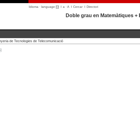
Idioma · language
I
a
·
A
I
Cercar
I
Directori
Doble grau en Matemàtiques + 
nyeria de Tecnologies de Telecomunicació