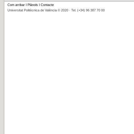
Com arribar
I
Plànols
I
Contacte
Universitat Politècnica de València © 2020 · Tel. (+34) 96 387 70 00