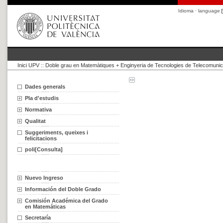
Idioma · language
Inici UPV
::
Doble grau en Matemàtiques + Enginyeria de Tecnologies de Telecomunic
Dades generals
Pla d'estudis
Normativa
Qualitat
Suggeriments, queixes i
felicitacions
poli[Consulta]
Nuevo Ingreso
Información del Doble Grado
Comisión Académica del Grado
en Matemáticas
Secretaría