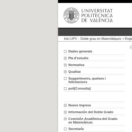
Inici UPV
::
Doble grau en Matemàtiques + Engi
Dades generals
Pla d'estudis
Normativa
Qualitat
Suggeriments, queixes i
felicitacions
poli[Consulta]
Nuevo Ingreso
Información del Doble Grado
Comisión Académica del Grado
en Matemáticas
Secretaría