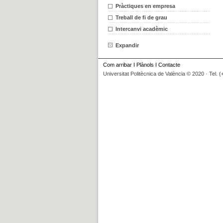
Pràctiques en empresa
Treball de fi de grau
Intercanvi acadèmic
Expandir
Com arribar
I
Plànols
I
Contacte
Universitat Politècnica de València © 2020 · Tel. 