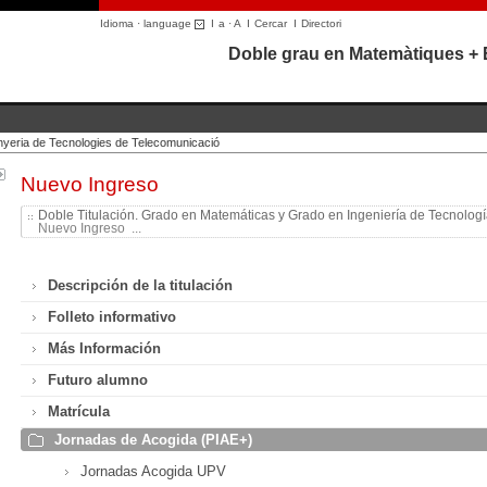
Idioma · language
I
a
·
A
I
Cercar
I
Directori
Doble grau en Matemàtiques + 
nyeria de Tecnologies de Telecomunicació
Nuevo Ingreso
Doble Titulación. Grado en Matemáticas y Grado en Ingeniería de Tecnolog
Nuevo Ingreso ...
Descripción de la titulación
Folleto informativo
Más Información
Futuro alumno
Matrícula
Jornadas de Acogida (PIAE+)
Jornadas Acogida UPV