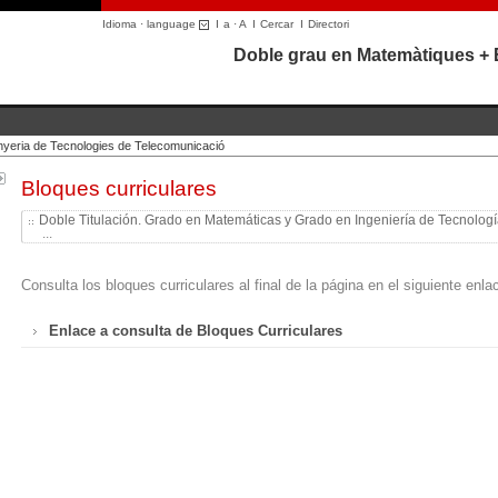
Idioma · language
I
a
·
A
I
Cercar
I
Directori
Doble grau en Matemàtiques + 
nyeria de Tecnologies de Telecomunicació
Bloques curriculares
Doble Titulación. Grado en Matemáticas y Grado en Ingeniería de Tecnolog
...
Consulta los bloques curriculares al final de la página en el siguiente enla
Enlace a consulta de Bloques Curriculares