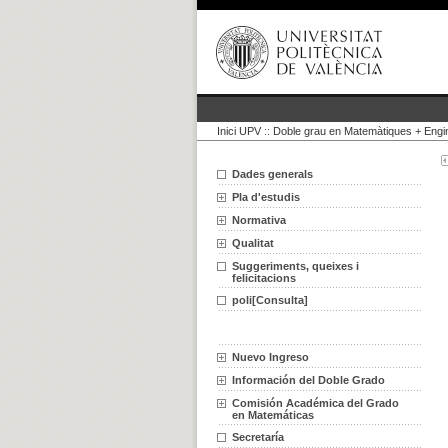
Inici UPV
::
Doble grau en Matemàtiques + Engi
Dades generals
Pla d'estudis
Normativa
Qualitat
Suggeriments, queixes i
felicitacions
poli[Consulta]
Nuevo Ingreso
Información del Doble Grado
Comisión Académica del Grado
en Matemáticas
Secretaría