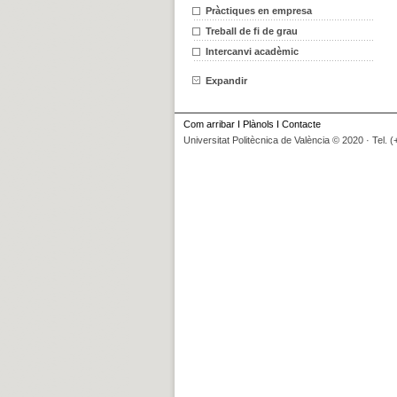
Pràctiques en empresa
Treball de fi de grau
Intercanvi acadèmic
Expandir
Com arribar
I
Plànols
I
Contacte
Universitat Politècnica de València © 2020 · Tel. 