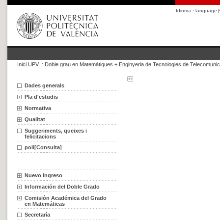
Idioma · language
Inici UPV
::
Doble grau en Matemàtiques + Enginyeria de Tecnologies de Telecomunic
Dades generals
Pla d'estudis
Normativa
Qualitat
Suggeriments, queixes i
felicitacions
poli[Consulta]
Nuevo Ingreso
Información del Doble Grado
Comisión Académica del Grado
en Matemáticas
Secretaría