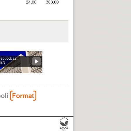
24,00
363,00
deopòdcast
PEN