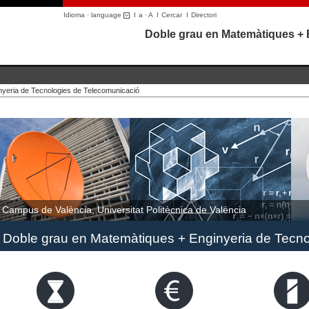
Idioma · language
I
a
·
A
I
Cercar
I
Directori
Doble grau en Matemàtiques + 
nyeria de Tecnologies de Telecomunicació
Campus de València, Universitat Politècnica de València
Doble grau en Matemàtiques + Enginyeria de Tecno