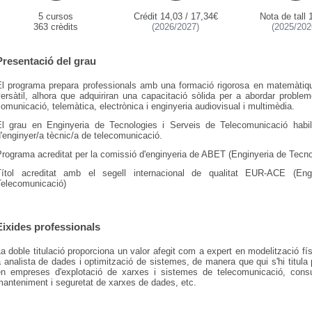
5 cursos
Crédit 14,03 / 17,34€
Nota de tall 
363 crèdits
(2026/2027)
(2025/202
Presentació del grau
El programa prepara professionals amb una formació rigorosa en matemàtiques
ersàtil, alhora que adquiriran una capacitació sòlida per a abordar proble
omunicació, telemàtica, electrònica i enginyeria audiovisual i multimèdia.
El grau en Enginyeria de Tecnologies i Serveis de Telecomunicació habili
'enginyer/a tècnic/a de telecomunicació.
rograma acreditat per la comissió d'enginyeria de ABET (Enginyeria de Tecno
Títol acreditat amb el segell internacional de qualitat EUR-ACE (En
Telecomunicació)
Eixides professionals
a doble titulació proporciona un valor afegit com a expert en modelització f
 analista de dades i optimització de sistemes, de manera que qui s'hi titula
en empreses d'explotació de xarxes i sistemes de telecomunicació, consul
anteniment i seguretat de xarxes de dades, etc.