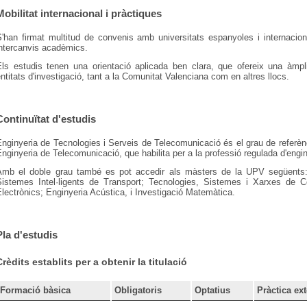
Mobilitat internacional i pràctiques
'han firmat multitud de convenis amb universitats espanyoles i internaciona
intercanvis acadèmics.
Els estudis tenen una orientació aplicada ben clara, que ofereix una àmp
ntitats d'investigació, tant a la Comunitat Valenciana com en altres llocs.
Continuïtat d'estudis
nginyeria de Tecnologies i Serveis de Telecomunicació és el grau de referènc
nginyeria de Telecomunicació, que habilita per a la professió regulada d'eng
Amb el doble grau també es pot accedir als màsters de la UPV següents: 
Sistemes Intel·ligents de Transport; Tecnologies, Sistemes i Xarxes de 
lectrònics; Enginyeria Acústica, i Investigació Matemàtica.
Pla d'estudis
Crèdits establits per a obtenir la titulació
Formació bàsica
Obligatoris
Optatius
Pràctica ex