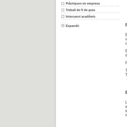
Pràctiques en empresa
Treball de fi de grau
Intercanvi acadèmic
Expandir
v
c
d
P
L
a
m