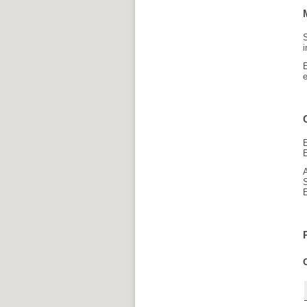
S
e
E
E
E