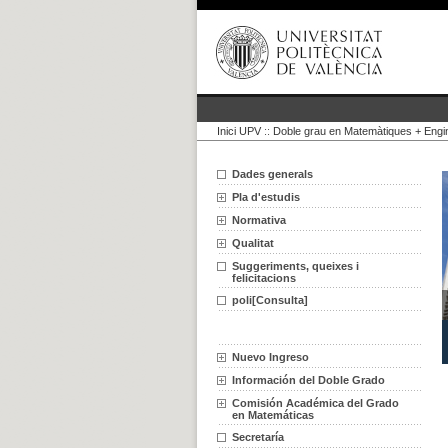
Inici UPV
::
Doble grau en Matemàtiques + Engi
Dades generals
Pla d'estudis
Normativa
Qualitat
Suggeriments, queixes i
felicitacions
poli[Consulta]
Nuevo Ingreso
Información del Doble Grado
Comisión Académica del Grado
en Matemáticas
Secretaría