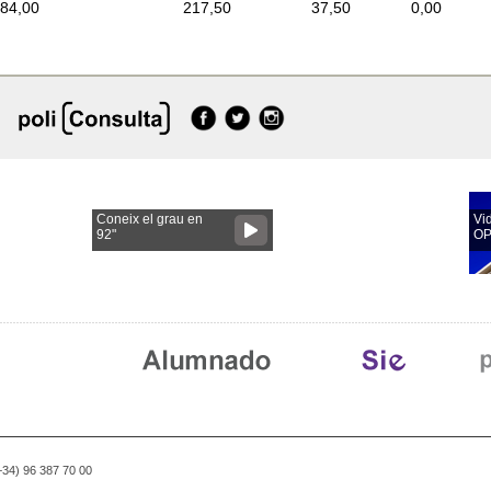
84,00
217,50
37,50
0,00
Coneix el grau en
Vi
92"
O
(+34) 96 387 70 00