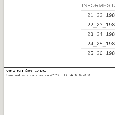
INFORMES 
21_22_198
22_23_198
23_24_198
24_25_198
25_26_198
Com arribar
I
Plànols
I
Contacte
Universitat Politècnica de València © 2020 · Tel. (+34) 96 387 70 00