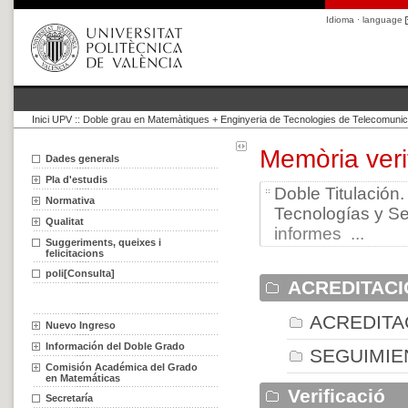
Idioma · language
Inici UPV
::
Doble grau en Matemàtiques + Enginyeria de Tecnologies de Telecomunic
Memòria verif
Dades generals
Pla d'estudis
Doble Titulación
Normativa
Tecnologías y Se
Qualitat
informes ...
Suggeriments, queixes i
felicitacions
poli[Consulta]
ACREDITACI
ACREDITA
Nuevo Ingreso
Información del Doble Grado
SEGUIMIE
Comisión Académica del Grado
en Matemáticas
Verificació
Secretaría