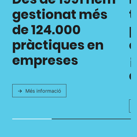
gestionat més
t
de 124.000
p
pràctiques en
empreses
¡
a
Més informació