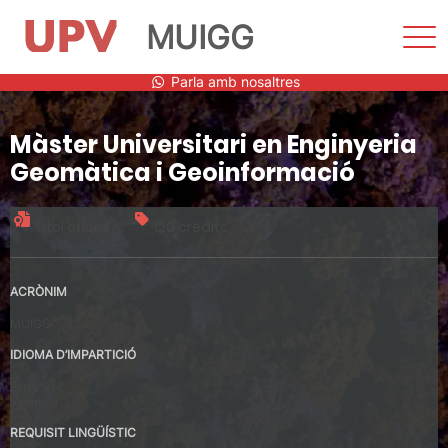
MUIGG
Most
men
Vés
Parla amb nosaltres
al
contingut
Màster Universitari en Enginyeria
Geomàtica i Geoinformació
Títol oficial
120 crèdits
ACRÒNIM
MUIGG
IDIOMA D’IMPARTICIÓ
Espanyol
Valencià
REQUISIT LINGÜÍSTIC