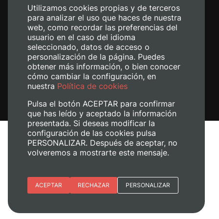
Utilizamos cookies propias y de terceros
para analizar el uso que haces de nuestra
web, como recordar las preferencias del
usuario en el caso del idioma
seleccionado, datos de acceso o
personalización de la página. Puedes
obtener más información, o bien conocer
cómo cambiar la configuración, en
nuestra
Política de cookies
Pulsa el botón ACEPTAR para confirmar
que has leído y aceptado la información
presentada. Si deseas modificar la
configuración de las cookies pulsa
Avís legal
PERSONALIZAR. Después de aceptar, no
volveremos a mostrarte este mensaje.
Política de cookies
Política de privacitat
Gestiona les galetes
Esenciales
ACEPTAR
RECHAZAR
PERSONALIZAR
+ Info
© 2026
Universitat Politècnica de València
Preferencias del sitio (idioma)