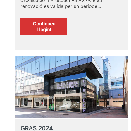
d’Avaluació i Prospectiva AVAP. Eixa
renovació es vàlida per un periode…
Continueu
:
Llegint
Acreditació
del
Títol
de
Màster
GRAS 2024