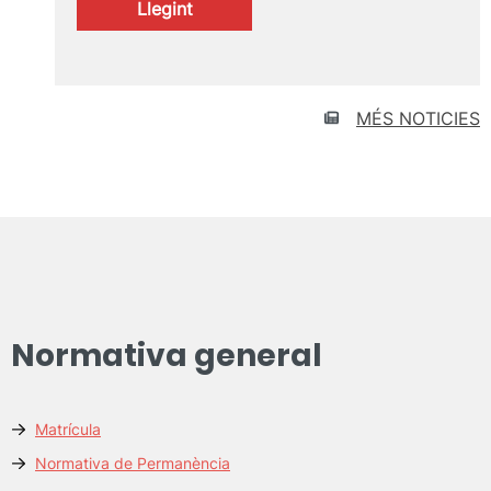
:
Llegint
Captació
de
talent
UPV
MÉS NOTICIES
Normativa general
Matrícula
Normativa de Permanència