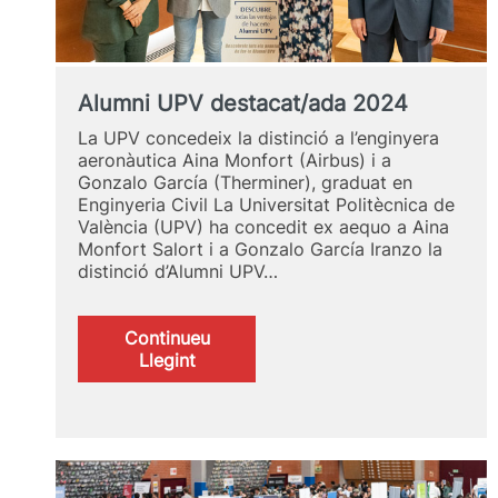
Alumni UPV destacat/ada 2024
La UPV concedeix la distinció a l’enginyera
aeronàutica Aina Monfort (Airbus) i a
Gonzalo García (Therminer), graduat en
Enginyeria Civil La Universitat Politècnica de
València (UPV) ha concedit ex aequo a Aina
Monfort Salort i a Gonzalo García Iranzo la
distinció d’Alumni UPV…
Continueu
:
Llegint
Alumni
UPV
destacat/ada
2024