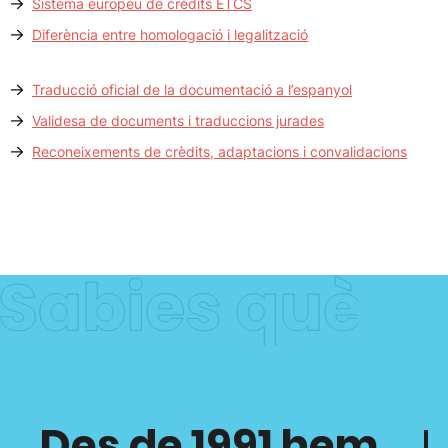
Sistema europeu de crèdits ETCS
Diferència entre homologació i legalització
Traducció oficial de la documentació a l’espanyol
Validesa de documents i traduccions jurades
Reconeixements de crèdits, adaptacions i convalidacions
Des de 1991 hem
H