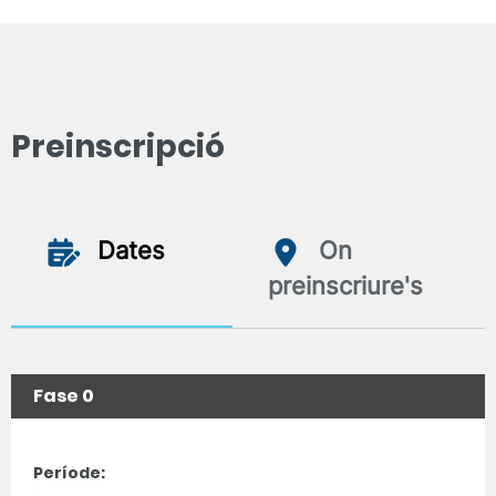
Preinscripció
Dates
On
preinscriure's
Fase 0
Període: