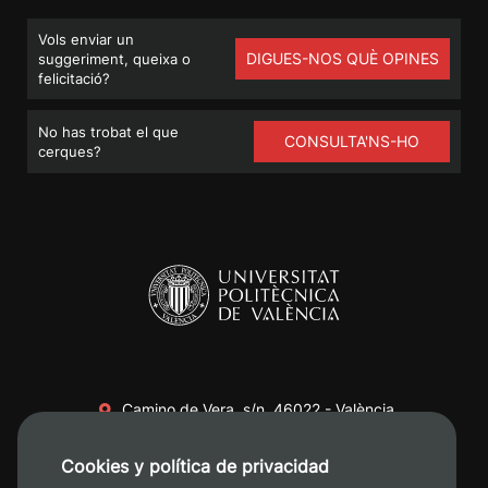
Vols enviar un
DIGUES-NOS QUÈ OPINES
suggeriment, queixa o
felicitació?
No has trobat el que
CONSULTA'NS-HO
cerques?
Camino de Vera, s/n. 46022 - València
+34 96 387 70 00
Cookies y política de privacidad
+34 620 04 00 50