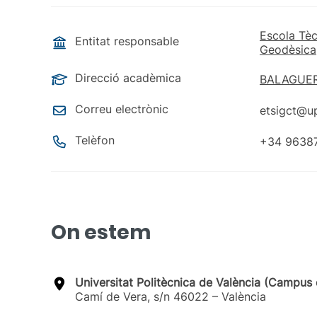
Escola Tèc
Entitat responsable
Geodèsica,
Direcció acadèmica
BALAGUER
Correu electrònic
etsigct@u
Telèfon
+34 9638
On estem
Universitat Politècnica de València (Campus 
Camí de Vera, s/n 46022 – València