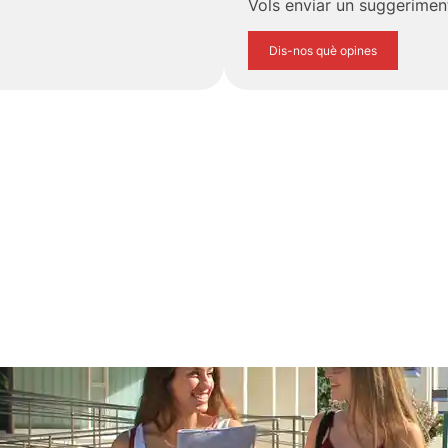
Vols enviar un suggeriment
Dis-nos què opines