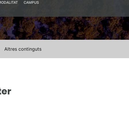
MODALITAT
CAMPUS
resencial
UPV Campus de Valencia (València)
Altres continguts
ter