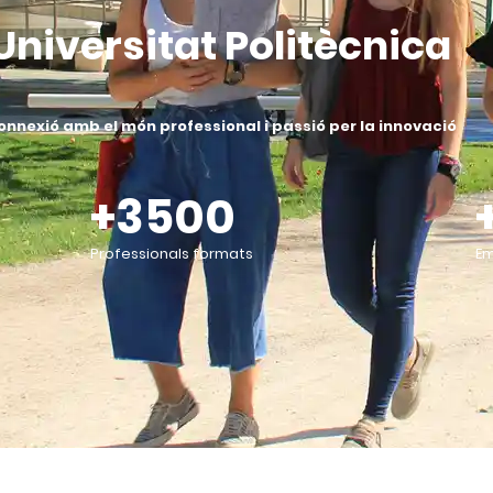
Universitat Politècnica
nnexió amb el món professional i passió per la innovació
+3500
Professionals formats
Em