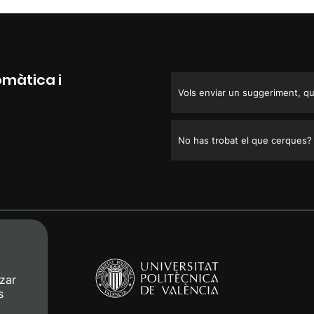
omàtica i
Vols enviar un suggeriment, que
No has trobat el que cerques?
zar
s