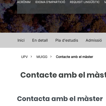
ACRÒNIM
IDIOMA D’IMPARTICIÓ
REQUISIT LINGÜÍSTIC
MUIGG
Espanyol
No
P
Valencià
Inici
En detall
Pla d'estudis
Admissió
UPV
MUIGG
Contacte amb el màster
Contacte amb el màs
Contacta amb el màster