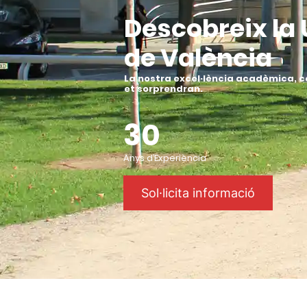
Descobreix la 
de València
La nostra excel·lència acadèmica, co
et sorprendran
.
30
Anys d’Experiència
Sol·licita informació