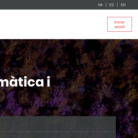
VA
ES
EN
Iniciar
sessió
màtica i