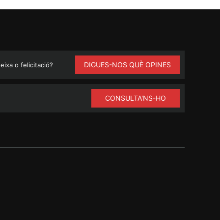
DIGUES-NOS QUÈ OPINES
ixa o felicitació?
CONSULTA'NS-HO