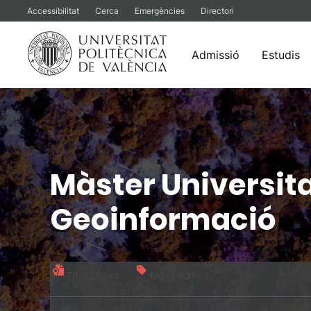
Accessibilitat
Cerca
Emergències
Directori
Admissió
Estudis
Vés
al
contingut
Màster Universita
Geoinformació
Títol oficial
120 crèdits