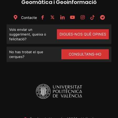
Geomàtica i Geoinformació
Contacte
Vols enviar un
DIGUES-NOS QUÈ OPINES
suggeriment, queixa o
felicitació?
No has trobat el que
CONSULTA'NS-HO
cerques?