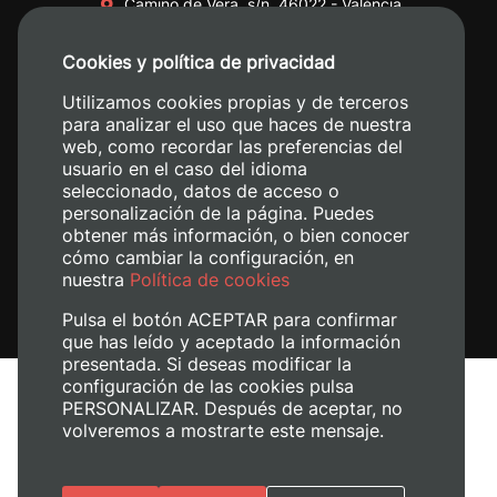
Camino de Vera, s/n. 46022 - València
+34 96 387 70 00
Cookies y política de privacidad
+34 620 04 00 50
Utilizamos cookies propias y de terceros
para analizar el uso que haces de nuestra
web, como recordar las preferencias del
usuario en el caso del idioma
seleccionado, datos de acceso o
personalización de la página. Puedes
obtener más información, o bien conocer
cómo cambiar la configuración, en
nuestra
Política de cookies
Pulsa el botón ACEPTAR para confirmar
que has leído y aceptado la información
presentada. Si deseas modificar la
configuración de las cookies pulsa
Avís legal
PERSONALIZAR. Después de aceptar, no
Política de cookies
volveremos a mostrarte este mensaje.
Política de privacitat
Gestiona les galetes