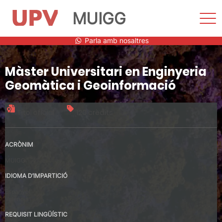
MUIGG
Most
men
Vés
Parla amb nosaltres
al
contingut
Màster Universitari en Enginyeria
Geomàtica i Geoinformació
Títol oficial
120 crèdits
ACRÒNIM
MUIGG
IDIOMA D’IMPARTICIÓ
Espanyol
Valencià
REQUISIT LINGÜÍSTIC