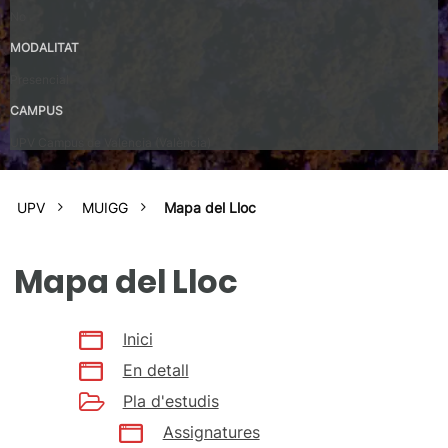
No
MODALITAT
Presencial
CAMPUS
UPV Campus de Valencia (València)
UPV
MUIGG
Mapa del Lloc
Mapa del Lloc
Inici
En detall
Pla d'estudis
Assignatures