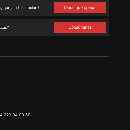
Dinos qué opinas
 queja o felicitación?
Consúltanos
scas?
4 620 04 00 50