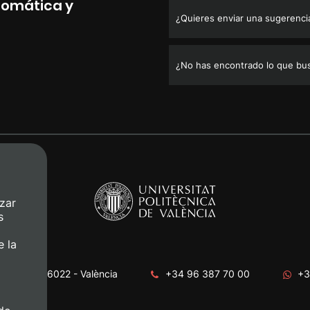
Geomática y
¿Quieres enviar una sugerencia,
¿No has encontrado lo que bu
zar
s
e la
era, s/n. 46022 - València
+34 96 387 70 00
+3