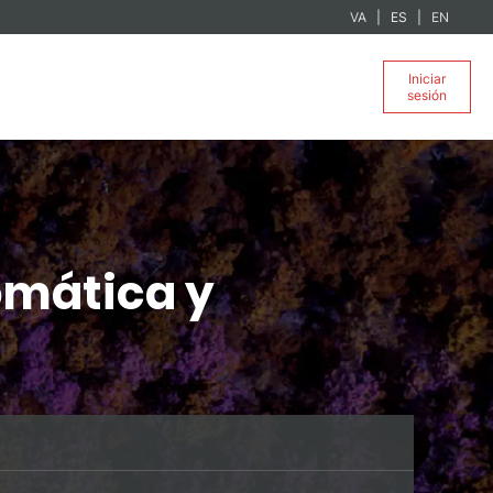
VA
ES
EN
Iniciar
sesión
omática y