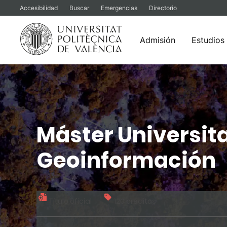
Accesibilidad
Buscar
Emergencias
Directorio
Admisión
Estudios
Saltar
al
contenido
Máster Universit
Geoinformación
Título oficial
120 créditos