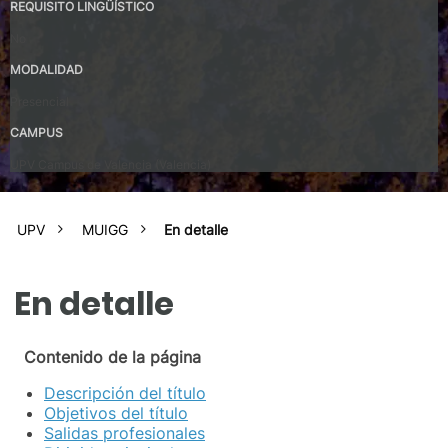
REQUISITO LINGÜÍSTICO
No
MODALIDAD
Presencial
CAMPUS
UPV Campus de Valencia (Valencia)
UPV
MUIGG
En detalle
En detalle
Contenido de la página
Descripción del título
Objetivos del título
Salidas profesionales