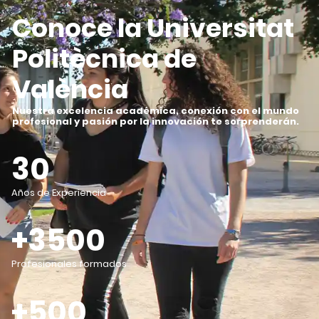
Conoce la Universitat
Politècnica de
València
Nuestra excelencia académica, conexión con el mundo
profesional y pasión por la innovación te sorprenderán
.
30
Años de Experiencia
+3500
Profesionales formados
+500