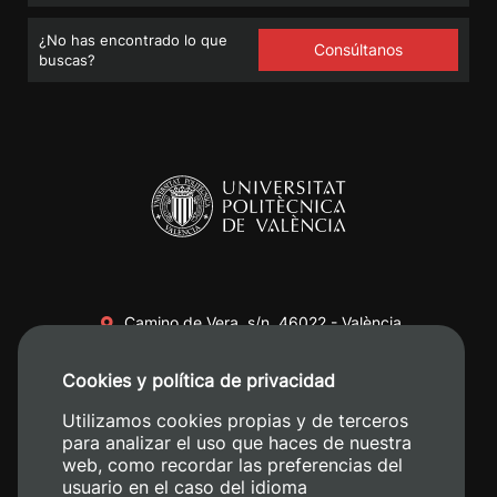
¿No has encontrado lo que
Consúltanos
buscas?
Camino de Vera, s/n. 46022 - València
+34 96 387 70 00
Cookies y política de privacidad
+34 620 04 00 50
Utilizamos cookies propias y de terceros
para analizar el uso que haces de nuestra
web, como recordar las preferencias del
usuario en el caso del idioma