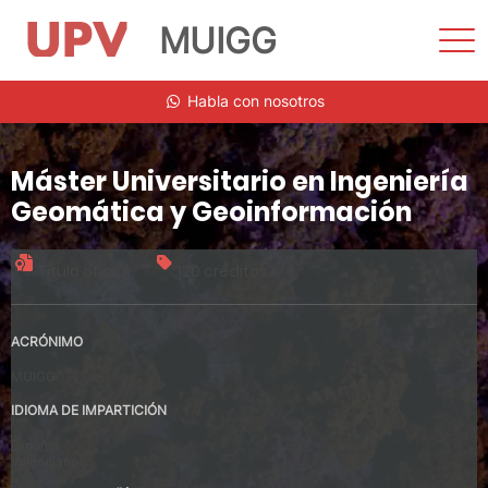
MUIGG
Most
men
Saltar
Habla con nosotros
al
contenido
Máster Universitario en Ingeniería
Geomática y Geoinformación
Título oficial
120 créditos
ACRÓNIMO
MUIGG
IDIOMA DE IMPARTICIÓN
Español
Valenciano