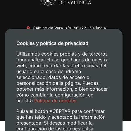
Camino de Vera, s/n. 46022 - València
+34 96 387 70 00
Cookies y política de privacidad
+34 620 04 00 50
Utilizamos cookies propias y de terceros
para analizar el uso que haces de nuestra
web, como recordar las preferencias del
usuario en el caso del idioma
seleccionado, datos de acceso o
personalización de la página. Puedes
obtener más información, o bien conocer
cómo cambiar la configuración, en
nuestra
Política de cookies
Pulsa el botón ACEPTAR para confirmar
que has leído y aceptado la información
presentada. Si deseas modificar la
configuración de las cookies pulsa