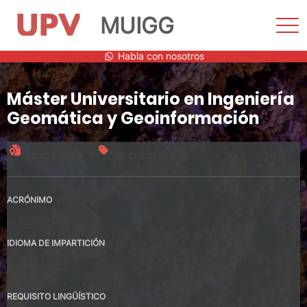
MUIGG
Most
men
Saltar
Habla con nosotros
al
contenido
Máster Universitario en Ingeniería
Geomática y Geoinformación
Título oficial
120 créditos
ACRÓNIMO
MUIGG
IDIOMA DE IMPARTICIÓN
Español
Valenciano
REQUISITO LINGÜÍSTICO