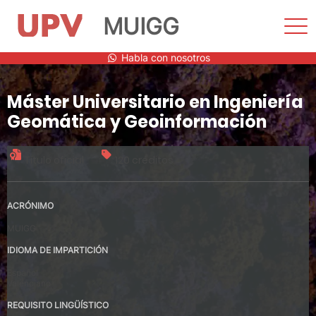
MUIGG
Most
men
Saltar
Habla con nosotros
al
contenido
Máster Universitario en Ingeniería
Geomática y Geoinformación
Título oficial
120 créditos
ACRÓNIMO
MUIGG
IDIOMA DE IMPARTICIÓN
Español
Valenciano
REQUISITO LINGÜÍSTICO