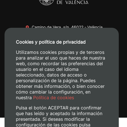
Camino de Vera, s/n. 46022 - València
+34 96 387 70 00
Cookies y política de privacidad
+34 620 04 00 50
Utilizamos cookies propias y de terceros
para analizar el uso que haces de nuestra
web, como recordar las preferencias del
usuario en el caso del idioma
seleccionado, datos de acceso o
personalización de la página. Puedes
obtener más información, o bien conocer
cómo cambiar la configuración, en
nuestra
Política de cookies
Pulsa el botón ACEPTAR para confirmar
que has leído y aceptado la información
presentada. Si deseas modificar la
configuración de las cookies pulsa