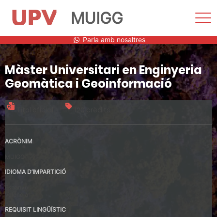
MUIGG
Most
men
Vés
Parla amb nosaltres
al
contingut
Màster Universitari en Enginyeria
Geomàtica i Geoinformació
Títol oficial
120 crèdits
ACRÒNIM
MUIGG
IDIOMA D’IMPARTICIÓ
Espanyol
Valencià
REQUISIT LINGÜÍSTIC