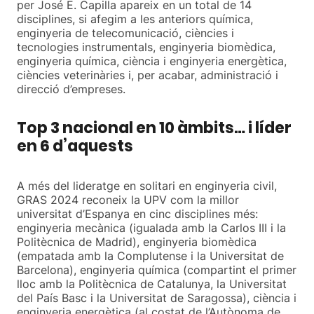
per José E. Capilla apareix en un total de 14
disciplines, si afegim a les anteriors química,
enginyeria de telecomunicació, ciències i
tecnologies instrumentals, enginyeria biomèdica,
enginyeria química, ciència i enginyeria energètica,
ciències veterinàries i, per acabar, administració i
direcció d’empreses.
Top 3 nacional en 10 àmbits… i líder
en 6 d’aquests
A més del lideratge en solitari en enginyeria civil,
GRAS 2024 reconeix la UPV com la millor
universitat d’Espanya en cinc disciplines més:
enginyeria mecànica (igualada amb la Carlos III i la
Politècnica de Madrid), enginyeria biomèdica
(empatada amb la Complutense i la Universitat de
Barcelona), enginyeria química (compartint el primer
lloc amb la Politècnica de Catalunya, la Universitat
del País Basc i la Universitat de Saragossa), ciència i
enginyeria energètica (al costat de l’Autònoma de