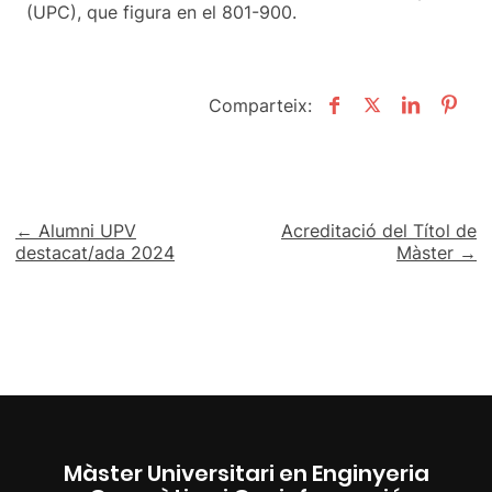
(UPC), que figura en el 801-900.
Comparteix:
Navegació
← Alumni UPV
Acreditació del Títol de
destacat/ada 2024
Màster →
d'entrades
Màster Universitari en Enginyeria