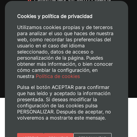
Camino de Vera, s/n. 46022 - València
+34 96 387 70 00
Cookies y política de privacidad
+34 620 04 00 50
Utilizamos cookies propias y de terceros
para analizar el uso que haces de nuestra
web, como recordar las preferencias del
usuario en el caso del idioma
seleccionado, datos de acceso o
personalización de la página. Puedes
obtener más información, o bien conocer
cómo cambiar la configuración, en
nuestra
Política de cookies
Pulsa el botón ACEPTAR para confirmar
que has leído y aceptado la información
presentada. Si deseas modificar la
configuración de las cookies pulsa
Avís legal
PERSONALIZAR. Después de aceptar, no
Política de cookies
volveremos a mostrarte este mensaje.
Política de privacitat
Gestiona les galetes