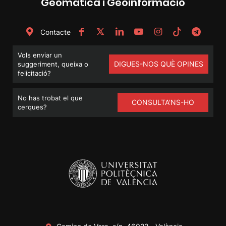
Geomàtica i Geoinformació
Contacte
Vols enviar un
DIGUES-NOS QUÈ OPINES
suggeriment, queixa o
felicitació?
No has trobat el que
CONSULTA'NS-HO
cerques?