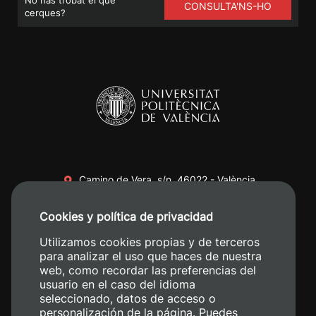
CONSULTA'NS-HO
cerques?
Camino de Vera, s/n. 46022 - València
+34 96 387 70 00
Cookies y política de privacidad
+34 620 04 00 50
Utilizamos cookies propias y de terceros
para analizar el uso que haces de nuestra
web, como recordar las preferencias del
usuario en el caso del idioma
seleccionado, datos de acceso o
personalización de la página. Puedes