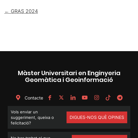
Navegació
← GRAS 2024
d'entrades
Màster Universitari en Enginyeria
Geomàtica i Geoinformació
Contacte
Vols enviar un
DIGUES-NOS QUÈ OPINES
suggeriment, queixa o
felicitació?
No has trobat el que