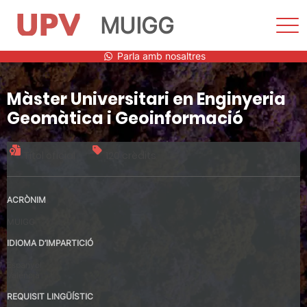
MUIGG
Most
men
Vés
Parla amb nosaltres
al
contingut
Màster Universitari en Enginyeria
Geomàtica i Geoinformació
Títol oficial
120 crèdits
ACRÒNIM
MUIGG
IDIOMA D’IMPARTICIÓ
Espanyol
Valencià
REQUISIT LINGÜÍSTIC