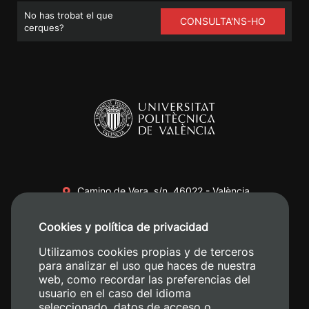
No has trobat el que
CONSULTA'NS-HO
cerques?
Camino de Vera, s/n. 46022 - València
+34 96 387 70 00
Cookies y política de privacidad
+34 620 04 00 50
Utilizamos cookies propias y de terceros
para analizar el uso que haces de nuestra
web, como recordar las preferencias del
usuario en el caso del idioma
seleccionado, datos de acceso o