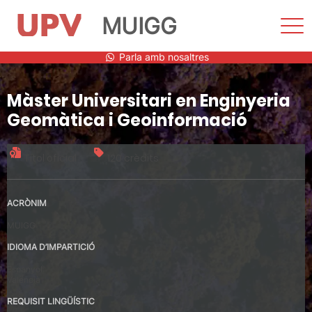
MUIGG
Most
men
Vés
Parla amb nosaltres
al
contingut
Màster Universitari en Enginyeria
Geomàtica i Geoinformació
Títol oficial
120 crèdits
ACRÒNIM
MUIGG
IDIOMA D’IMPARTICIÓ
Espanyol
Valencià
REQUISIT LINGÜÍSTIC