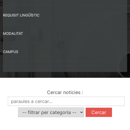
Espanyol
Anglés
REQUISIT LINGÜÍSTIC
Anglés – B2
MODALITAT
Presencial
CAMPUS
UPV Campus de Alcoy (Alacant)
Panepistimio Dytikis Attikis
Högskolan I Borås
Universite de Haute-Alsace
Kyoto Institute Of Technology
Universiteit Gent
Cercar noticies
:
Noticies