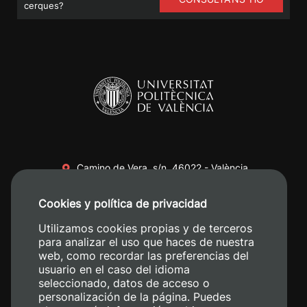
cerques?
Camino de Vera, s/n. 46022 - València
+34 96 387 70 00
Cookies y política de privacidad
+34 620 04 00 50
Utilizamos cookies propias y de terceros
para analizar el uso que haces de nuestra
web, como recordar las preferencias del
usuario en el caso del idioma
seleccionado, datos de acceso o
personalización de la página. Puedes