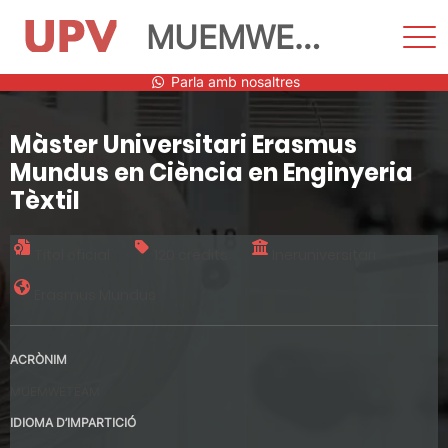
MUEMWETEAM
Most
men
Vés
Parla amb nosaltres
al
contingut
Màster Universitari Erasmus
Mundus en Ciència en Enginyeria
Tèxtil
Títol oficial
120 crèdits
Ineruniversitari
Erasmus Mundus
ACRÒNIM
MUEMWETEAM
IDIOMA D’IMPARTICIÓ