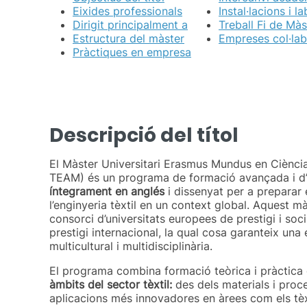
Eixides professionals
Instal·lacions i l
Dirigit principalment a
Treball Fi de Màs
Estructura del màster
Empreses col·la
Pràctiques en empresa
Descripció del títol
El Màster Universitari Erasmus Mundus en Ciència
TEAM) és un programa de formació avançada i d’
íntegrament en anglés
i dissenyat per a preparar e
l’enginyeria tèxtil en un context global. Aquest m
consorci d’universitats europees de prestigi i so
prestigi internacional, la qual cosa garanteix una
multicultural i multidisciplinària.
El programa combina formació teòrica i pràctica
àmbits del sector tèxtil:
des dels materials i proc
aplicacions més innovadores en àrees com els tèxt