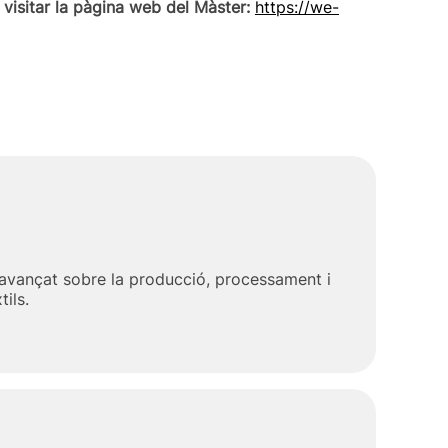
s
visitar la pàgina web del Màster:
https://we-
avançat sobre la producció, processament i
tils.