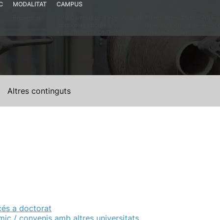
C
MODALITAT
CAMPUS
Presencial
UPV Campus de Alcoy (Alacant)
Panepistimio Dytikis Attikis
Högskolan I Borås
Universite de Haute-Alsac
Kyoto Institute Of Technology
Universiteit Gent
Altres continguts
cés a doctorat
mic / convenis amb altres universitats