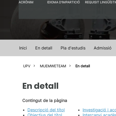
ACRÒNIM
IDIOMA D’IMPARTICIÓ
REQUISIT LINGÜÍSTI
MUEMWETEAM
Espanyol
Anglés – B2
Anglés
Inici
En detall
Pla d'estudis
Admissió
UPV
MUEMWETEAM
En detall
En detall
Contingut de la pàgina
Descripció del títol
Investigació i ac
Objectius del títol
Intercanvi acadè