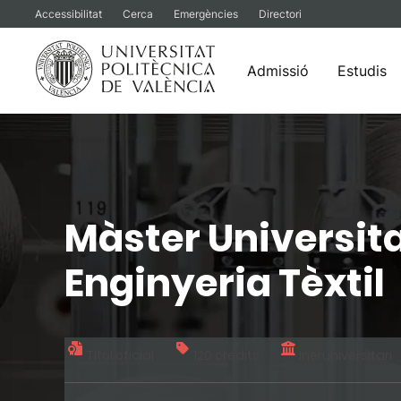
Accessibilitat
Cerca
Emergències
Directori
Admissió
Estudis
Vés
al
contingut
Màster Universit
Enginyeria Tèxtil
Títol oficial
120 crèdits
Ineruniversitari