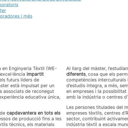
aboratoris
ter
boradores i més
 en Enginyeria Tèxtil (WE-
Al llarg del màster, l’estudi
excel·lència
impartit
diferents
, cosa que els perm
ls futurs líders de
competències interculturals i
àster està impulsat per un
d’estudis integra, a més, sem
cis associats de reconegut
en empreses i la possibilitat 
 experiència educativa única,
amb la indústria o centres d’
Les persones titulades del m
 de
capdavantera en tots els
empreses tèxtils, centres d’
essos de producció fins a les
sector, contribuint activamen
ils tècnics, els materials
indústria tèxtil a escala mund