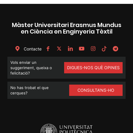
Màster Universitari Erasmus Mundus
en Ciència en Enginyeria Tèxtil
Contacte
Vols enviar un
DIGUES-NOS QUÈ OPINES
suggeriment, queixa o
felicitació?
No has trobat el que
CONSULTA'NS-HO
cerques?