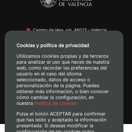
Camino de Vera, s/n. 46022 - València
+34 96 387 70 00
Cookies y política de privacidad
+34 620 04 00 50
Utilizamos cookies propias y de terceros
para analizar el uso que haces de nuestra
web, como recordar las preferencias del
usuario en el caso del idioma
seleccionado, datos de acceso o
personalización de la página. Puedes
obtener más información, o bien conocer
cómo cambiar la configuración, en
nuestra
Política de cookies
Pulsa el botón ACEPTAR para confirmar
que has leído y aceptado la información
presentada. Si deseas modificar la
configuración de las cookies pulsa