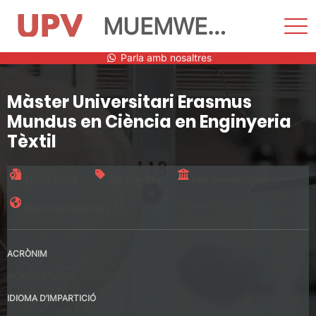
MUEMWETEAM
Most
men
Vés
Parla amb nosaltres
al
contingut
Màster Universitari Erasmus
Mundus en Ciència en Enginyeria
Tèxtil
Títol oficial
120 crèdits
Ineruniversitari
Erasmus Mundus
ACRÒNIM
MUEMWETEAM
IDIOMA D’IMPARTICIÓ