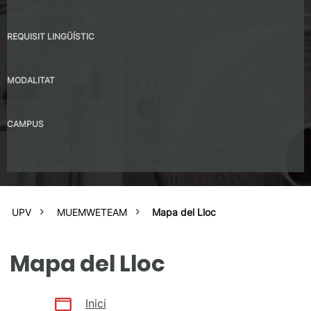
Espanyol
Anglés
REQUISIT LINGÜÍSTIC
Anglés – B2
MODALITAT
Presencial
CAMPUS
UPV Campus de Alcoy (Alacant)
Panepistimio Dytikis Attikis
Högskolan I Borås
Universite de Haute-Alsace
Kyoto Institute Of Technology
Universiteit Gent
UPV
MUEMWETEAM
Mapa del Lloc
Mapa del Lloc
Inici