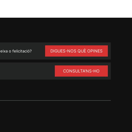
DIGUES-NOS QUÈ OPINES
ixa o felicitació?
CONSULTA'NS-HO