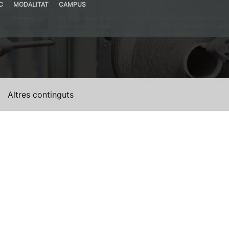
C
MODALITAT
CAMPUS
Presencial
UPV Campus de Alcoy (Alacant)
Panepistimio Dytikis Attikis
Högskolan I Borås
Universite de Haute-Alsac
Kyoto Institute Of Technology
Universiteit Gent
Altres continguts