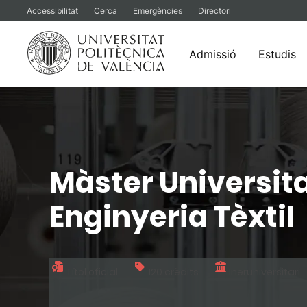
Accessibilitat
Cerca
Emergències
Directori
Admissió
Estudis
Vés
al
contingut
Màster Universit
Enginyeria Tèxtil
Títol oficial
120 crèdits
Ineruniversitari