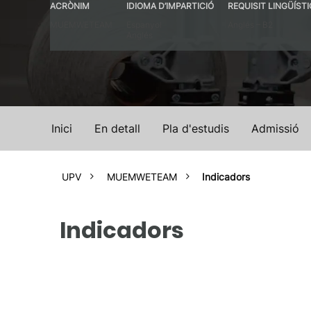
ACRÒNIM
IDIOMA D’IMPARTICIÓ
REQUISIT LINGÜÍSTI
MUEMWETEAM
Espanyol
Anglés – B2
Anglés
Inici
En detall
Pla d'estudis
Admissió
UPV
MUEMWETEAM
Indicadors
Indicadors