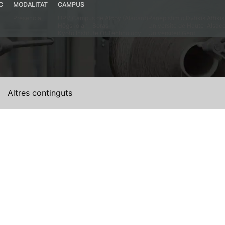
C
MODALITAT
CAMPUS
Presencial
UPV Campus de Alcoy (Alacant)
Panepistimio Dytikis Attikis
Högskolan I Borås
Universite de Haute-Alsac
Kyoto Institute Of Technology
Universiteit Gent
Altres continguts