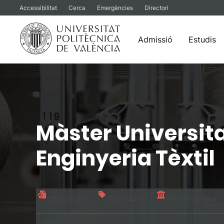
Accessibilitat
Cerca
Emergències
Directori
Admissió
Estudis
Vés
al
contingut
Màster Universit
Enginyeria Tèxtil
Títol oficial
120 crèdits
Ineruniversitari