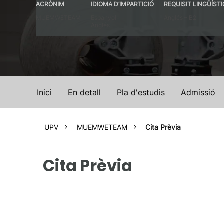
ACRÒNIM
IDIOMA D’IMPARTICIÓ
REQUISIT LINGÜÍSTI
MUEMWETEAM
Espanyol
Anglés – B2
Anglés
Inici
En detall
Pla d'estudis
Admissió
UPV
MUEMWETEAM
Cita Prèvia
Cita Prèvia