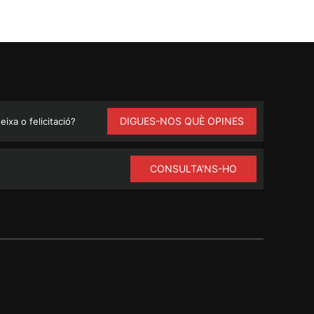
DIGUES-NOS QUÈ OPINES
ixa o felicitació?
CONSULTA'NS-HO