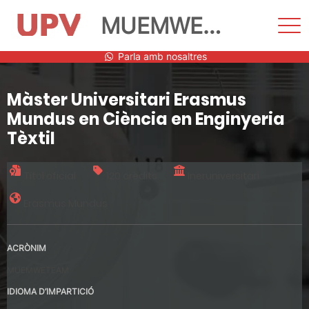
MUEMWETEAM
Most
men
Vés
Parla amb nosaltres
al
contingut
Màster Universitari Erasmus
Mundus en Ciència en Enginyeria
Tèxtil
Títol oficial
120 crèdits
Ineruniversitari
Erasmus Mundus
ACRÒNIM
MUEMWETEAM
IDIOMA D’IMPARTICIÓ