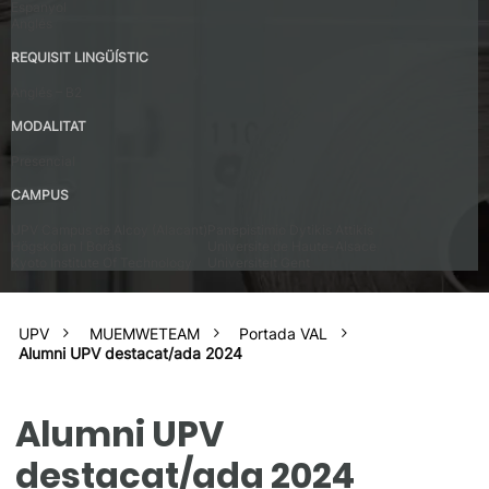
Espanyol
Anglés
REQUISIT LINGÜÍSTIC
Anglés – B2
MODALITAT
Presencial
CAMPUS
UPV Campus de Alcoy (Alacant)
Panepistimio Dytikis Attikis
Högskolan I Borås
Universite de Haute-Alsace
Kyoto Institute Of Technology
Universiteit Gent
UPV
MUEMWETEAM
Portada VAL
Alumni UPV destacat/ada 2024
Alumni UPV
destacat/ada 2024