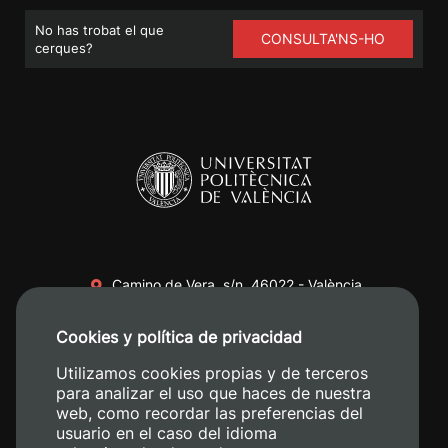
No has trobat el que
CONSULTA'NS-HO
cerques?
Camino de Vera, s/n. 46022 - València
+34 96 387 70 00
Cookies y política de privacidad
+34 620 04 00 50
Utilizamos cookies propias y de terceros
para analizar el uso que haces de nuestra
web, como recordar las preferencias del
usuario en el caso del idioma