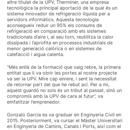
altre titulat de la UPV, Therminer, una empresa
tecnològica la principal aportació de la qual és un
sistema innovador de refrigeració líquida per a
servidors informàtics. Aquesta tecnologia
aconsegueix reduir un 95% els consums de
refrigeració en comparació amb els sistemes
tradicionals d’aire i, al seu torn, reutilitza la calor
dissipada i l’aprofita en processos industrials de
menor generació calòrica o en sistemes de
calefacció i aigua calenta.
“Més enllà de la formació que vaig rebre, la primera
entitat que li va obrir les portes al nostre projecte
va ser la UPV. Mire cap enrere, i sent la necessitat
de retornar part del que he rebut ací. Per a mi,
aquest guardó no sols és un tribut al passat, sinó un
compromís amb la UPV de cara al futur”, va
emfatitzar l’emprenedor.
Gonzalo García es va graduar en Enginyeria Civil en
2015. Posteriorment, va cursar el Màster Universitari
en Enginyeria de Camins, Canals i Ports, així com el