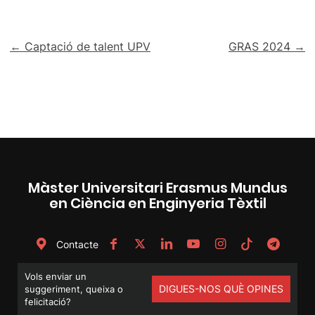
Navegació
← Captació de talent UPV
GRAS 2024 →
d'entrades
Màster Universitari Erasmus Mundus
en Ciència en Enginyeria Tèxtil
Contacte
Vols enviar un
DIGUES-NOS QUÈ OPINES
suggeriment, queixa o
felicitació?