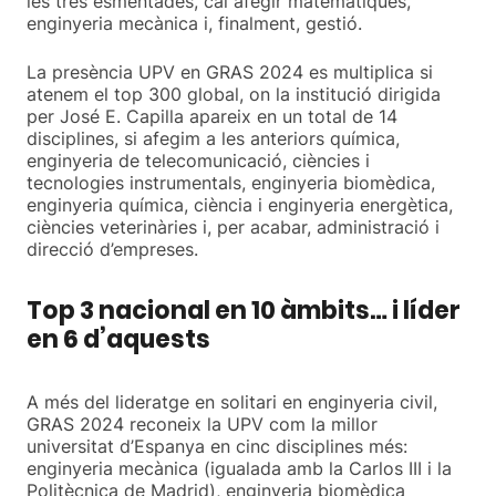
les tres esmentades, cal afegir matemàtiques,
enginyeria mecànica i, finalment, gestió.
La presència UPV en GRAS 2024 es multiplica si
atenem el top 300 global, on la institució dirigida
per José E. Capilla apareix en un total de 14
disciplines, si afegim a les anteriors química,
enginyeria de telecomunicació, ciències i
tecnologies instrumentals, enginyeria biomèdica,
enginyeria química, ciència i enginyeria energètica,
ciències veterinàries i, per acabar, administració i
direcció d’empreses.
Top 3 nacional en 10 àmbits… i líder
en 6 d’aquests
A més del lideratge en solitari en enginyeria civil,
GRAS 2024 reconeix la UPV com la millor
universitat d’Espanya en cinc disciplines més:
enginyeria mecànica (igualada amb la Carlos III i la
Politècnica de Madrid), enginyeria biomèdica