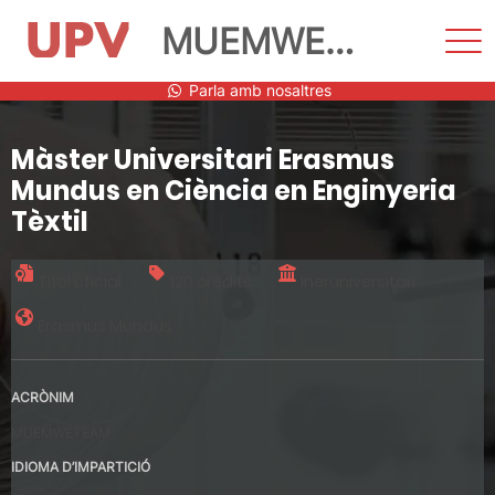
MUEMWETEAM
Most
men
Vés
Parla amb nosaltres
al
contingut
Màster Universitari Erasmus
Mundus en Ciència en Enginyeria
Tèxtil
Títol oficial
120 crèdits
Ineruniversitari
Erasmus Mundus
ACRÒNIM
MUEMWETEAM
IDIOMA D’IMPARTICIÓ