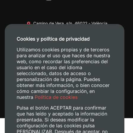
Camino de Vera, s/n. 46022 - València
+34 96 387 70 00
Cookies y política de privacidad
+34 620 04 00 50
Utilizamos cookies propias y de terceros
para analizar el uso que haces de nuestra
web, como recordar las preferencias del
usuario en el caso del idioma
seleccionado, datos de acceso o
personalización de la página. Puedes
obtener más información, o bien conocer
cómo cambiar la configuración, en
nuestra
Política de cookies
Pulsa el botón ACEPTAR para confirmar
que has leído y aceptado la información
presentada. Si deseas modificar la
configuración de las cookies pulsa
Avís legal
PERSONALIZAR. Después de aceptar, no