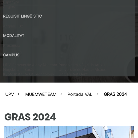
Espanyol
Anglés
REQUISIT LINGÜÍSTIC
Anglés – B2
MODALITAT
Presencial
CAMPUS
UPV Campus de Alcoy (Alacant)
Panepistimio Dytikis Attikis
Högskolan I Borås
Universite de Haute-Alsace
Kyoto Institute Of Technology
Universiteit Gent
UPV
MUEMWETEAM
Portada VAL
GRAS 2024
GRAS 2024