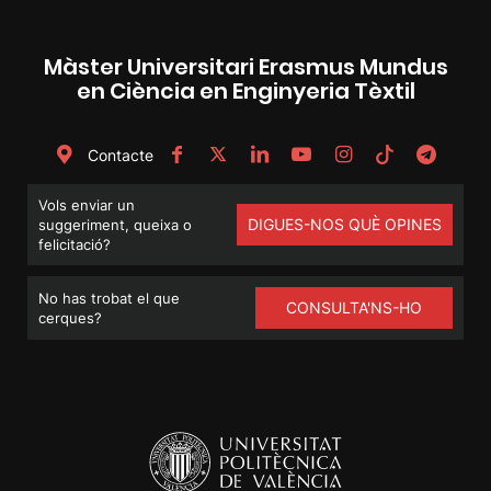
Màster Universitari Erasmus Mundus
en Ciència en Enginyeria Tèxtil
Contacte
Vols enviar un
DIGUES-NOS QUÈ OPINES
suggeriment, queixa o
felicitació?
No has trobat el que
CONSULTA'NS-HO
cerques?