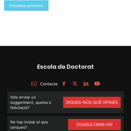
Navegació
Entrades anteriors
d'entrades
Escola de Doctorat
Contacte
Vols enviar un
DIGUES-NOS QUÈ OPINES
suggeriment, queixa o
felicitació?
No has trobat el que
CONSULTA'NS-HO
cerques?