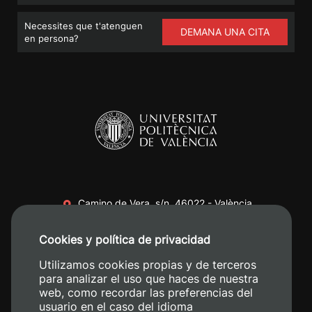
Necessites que t'atenguen
DEMANA UNA CITA
en persona?
Camino de Vera, s/n. 46022 - València
+34 96 387 70 00
Cookies y política de privacidad
+34 620 04 00 50
Utilizamos cookies propias y de terceros
para analizar el uso que haces de nuestra
web, como recordar las preferencias del
usuario en el caso del idioma