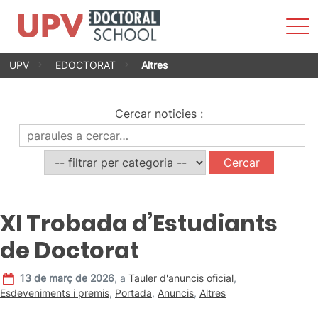
Most
men
Vés
UPV
EDOCTORAT
Altres
al
contingut
Cercar noticies
:
XI Trobada d’Estudiants
de Doctorat
13 de març de 2026
,
a
Tauler d'anuncis oficial
,
Esdeveniments i premis
,
Portada
,
Anuncis
,
Altres