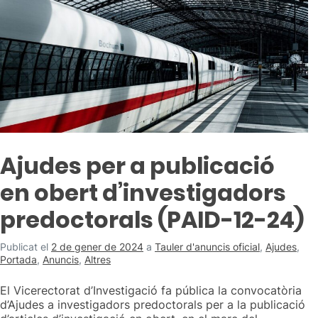
Ajudes per a publicació
en obert d’investigadors
predoctorals (PAID-12-24)
Publicat el
2 de gener de 2024
a
Tauler d'anuncis oficial
,
Ajudes
,
Portada
,
Anuncis
,
Altres
El Vicerectorat d’Investigació fa pública la convocatòria
d’Ajudes a investigadors predoctorals per a la publicació