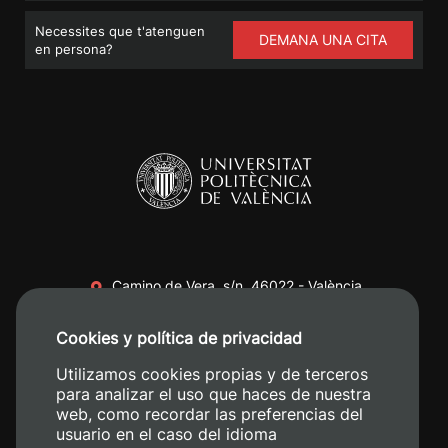
Necessites que t'atenguen
DEMANA UNA CITA
en persona?
Camino de Vera, s/n. 46022 - València
+34 96 387 70 00
Cookies y política de privacidad
+34 620 04 00 50
Utilizamos cookies propias y de terceros
para analizar el uso que haces de nuestra
web, como recordar las preferencias del
usuario en el caso del idioma