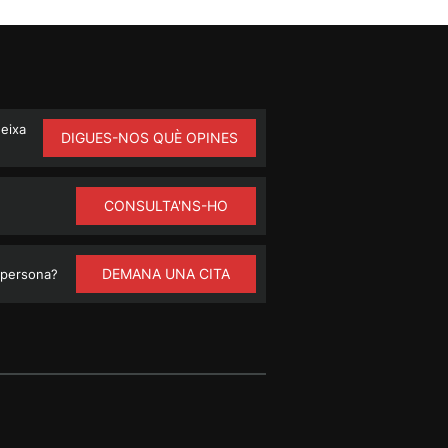
ueixa
DIGUES-NOS QUÈ OPINES
CONSULTA'NS-HO
DEMANA UNA CITA
 persona?