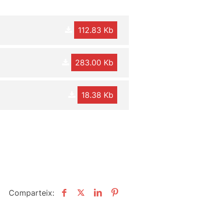
112.83 Kb
283.00 Kb
18.38 Kb
Comparteix: