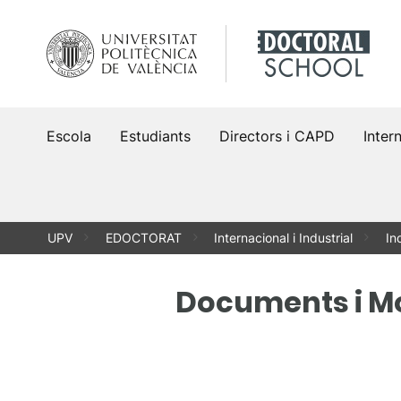
Vés
al
contingut
Escola
Estudiants
Directors i CAPD
Intern
UPV
EDOCTORAT
Internacional i Industrial
In
Documents i M