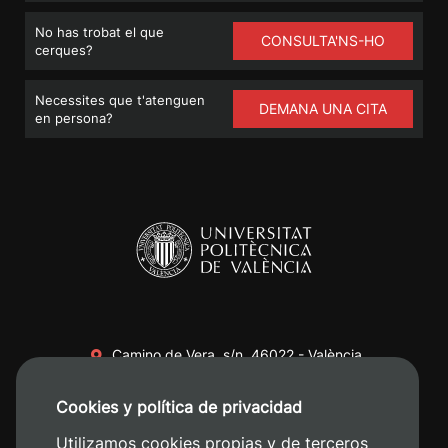
No has trobat el que
CONSULTA'NS-HO
cerques?
Necessites que t'atenguen
DEMANA UNA CITA
en persona?
Camino de Vera, s/n. 46022 - València
+34 96 387 70 00
Cookies y política de privacidad
+34 620 04 00 50
Utilizamos cookies propias y de terceros