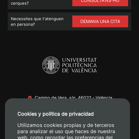
CONSULTA'NS-HO
cerques?
Necessites que t'atenguen
DEMANA UNA CITA
en persona?
Camino de Vera, s/n. 46022 - València
+34 96 387 70 00
Cookies y política de privacidad
+34 620 04 00 50
Utilizamos cookies propias y de terceros
para analizar el uso que haces de nuestra
web, como recordar las preferencias del