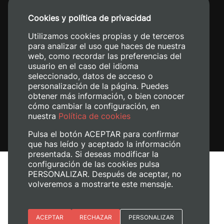
+34 96 387 70 00
Cookies y política de privacidad
+34 620 04 00 50
Utilizamos cookies propias y de terceros
para analizar el uso que haces de nuestra
web, como recordar las preferencias del
usuario en el caso del idioma
seleccionado, datos de acceso o
personalización de la página. Puedes
obtener más información, o bien conocer
cómo cambiar la configuración, en
nuestra
Política de cookies
Pulsa el botón ACEPTAR para confirmar
que has leído y aceptado la información
presentada. Si deseas modificar la
configuración de las cookies pulsa
Aviso legal
PERSONALIZAR. Después de aceptar, no
Política de cookies
volveremos a mostrarte este mensaje.
Política de privacidad
Gestionar cookies
Esenciales
ACEPTAR
RECHAZAR
PERSONALIZAR