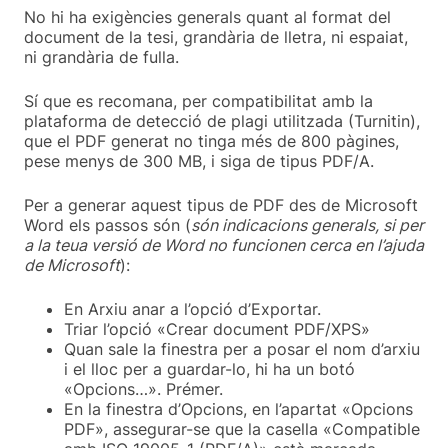
No hi ha exigències generals quant al format del
document de la tesi, grandària de lletra, ni espaiat,
ni grandària de fulla.
Sí que es recomana, per compatibilitat amb la
plataforma de detecció de plagi utilitzada (Turnitin),
que el PDF generat no tinga més de 800 pàgines,
pese menys de 300 MB, i siga de tipus PDF/A.
Per a generar aquest tipus de PDF des de Microsoft
Word els passos són (
són indicacions generals, si per
a la teua versió de Word no funcionen cerca en l’ajuda
de Microsoft
):
En Arxiu anar a l’opció d’Exportar.
Triar l’opció «Crear document PDF/XPS»
Quan sale la finestra per a posar el nom d’arxiu
i el lloc per a guardar-lo, hi ha un botó
«Opcions…». Prémer.
En la finestra d’Opcions, en l’apartat «Opcions
PDF», assegurar-se que la casella «Compatible