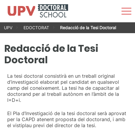
Most
men
Vés
UPV
EDOCTORAT
Redacció de la Tesi Doctoral
al
contingut
Redacció de la Tesi
Doctoral
La tesi doctoral consistirà en un treball original
d’investigació elaborat pel candidat en qualsevol
camp del coneixement. La tesi ha de capacitar al
doctorand per al treball autònom en l’àmbit de la
I+D+i.
El Pla d’Investigació de la tesi doctoral serà aprovat
per la CAPD atenent proposta del doctorand, i amb
el vistiplau previ del director de la tesi.