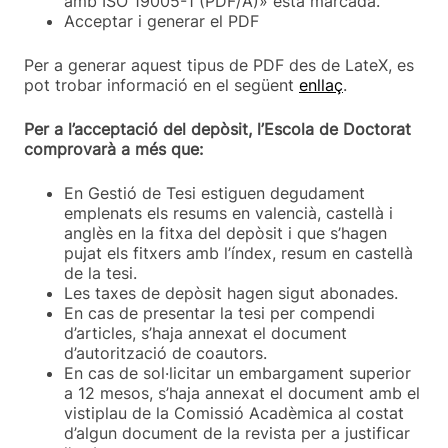
amb ISO 19005-1 (PDF/A)» està marcada.
Acceptar i generar el PDF
Per a generar aquest tipus de PDF des de LateX, es
pot trobar informació en el següent
enllaç
.
Per a l’acceptació del depòsit, l’Escola de Doctorat
comprovarà a més que:
En Gestió de Tesi estiguen degudament
emplenats els resums en valencià, castellà i
anglès en la fitxa del depòsit i que s’hagen
pujat els fitxers amb l’índex, resum en castellà
de la tesi.
Les taxes de depòsit hagen sigut abonades.
En cas de presentar la tesi per compendi
d’articles, s’haja annexat el document
d’autorització de coautors.
En cas de sol·licitar un embargament superior
a 12 mesos, s’haja annexat el document amb el
vistiplau de la Comissió Acadèmica al costat
d’algun document de la revista per a justificar