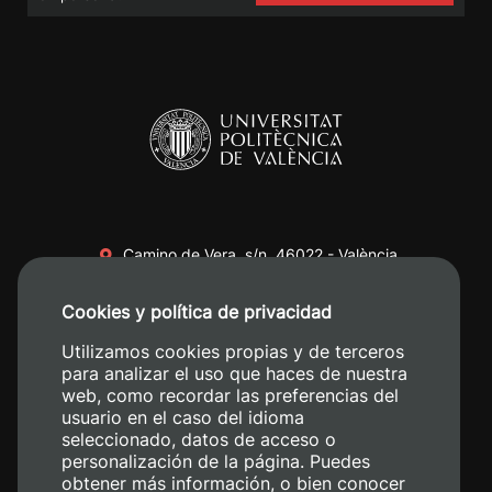
Camino de Vera, s/n. 46022 - València
+34 96 387 70 00
Cookies y política de privacidad
+34 620 04 00 50
Utilizamos cookies propias y de terceros
para analizar el uso que haces de nuestra
web, como recordar las preferencias del
usuario en el caso del idioma
seleccionado, datos de acceso o
personalización de la página. Puedes
obtener más información, o bien conocer