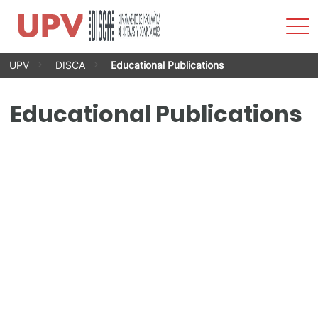
Sho
Men
Skip
UPV
DISCA
Educational Publications
to
content
Educational Publications